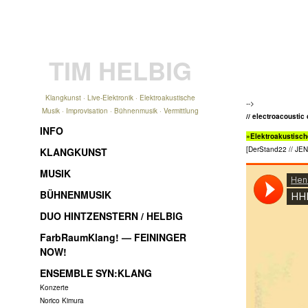
TIM HELBIG
Klangkunst · Live-Elektronik · Elektroakustische
-->
Musik · Improvisation · Bühnenmusik · Vermittlung
// electroacoustic 
INFO
»Elektroakustisch
[DerStand22 // JEN
KLANGKUNST
MUSIK
BÜHNENMUSIK
DUO HINTZENSTERN / HELBIG
FarbRaumKlang! — FEININGER
NOW!
ENSEMBLE SYN:KLANG
Konzerte
Norico Kimura