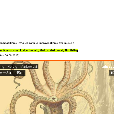
composition // live-electronic // improvisation // free-music //
er Sonntag« mit Ludger Hennig, Markus Markowski, Tim Helbig
A // 06.08.2017]