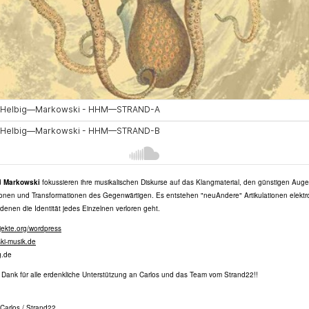
d
Markowski
fokussieren ihre musikalischen Diskurse auf das Klangmaterial, den günstigen Auge
tionen und Transformationen des Gegenwärtigen. Es entstehen "neuAndere" Artikulationen elektr
 denen die Identität jedes Einzelnen verloren geht.
ekte.org/wordpress
ki-musik.de
g.de
 Dank für alle erdenkliche Unterstützung an Carlos und das Team vom Strand22!!
 Carlos / Strand22