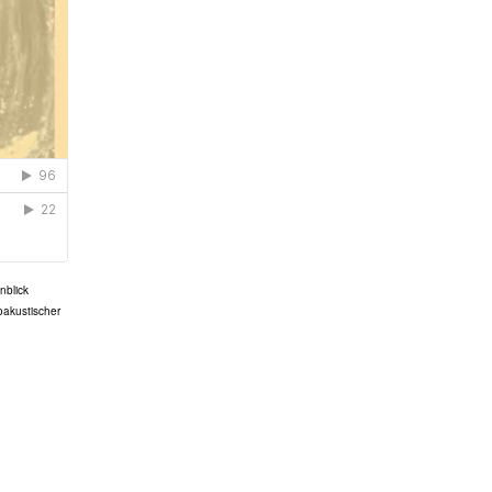
nblick
oakustischer