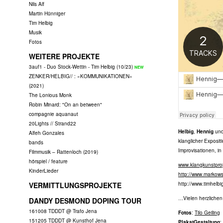
Nils Alf
Martin Hünniger
Tim Helbig
Musik
Fotos
WEITERE PROJEKTE
3auf1 - Duo Stock-Wettin - Tim Helbig (10/23)
ZENKER/HELBIG// : »KOMMUNIKATIONEN«
(2021)
The Lonious Monk
Robin Minard: "On an between"
compagnie aquanaut
20Lights // Strand22
Helbig
,
Hennig
un
Alfeh Gonzales
klanglicher Exposi
bands
Improvisationen, in
Filmmusik – Rattenloch (2019)
hörspiel / feature
www.klangkunstproj
KinderLieder
http://www.markows
VERMITTLUNGSPROJEKTE
http://www.timhelbi
…Vielen herzlichen
DANDY DESMOND DOPING TOUR
161008 TDDDT @ Trafo Jena
Fotos
:
Tilo Geiling
151205 TDDDT @ Kunsthof Jena
PlakatGestaltung
: