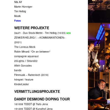
Nils Alf
Martin Hünniger
Tim Helbig
Musik
Fotos
WEITERE PROJEKTE
3auf1 - Duo Stock-Wettin - Tim Helbig (10/23)
ZENKER/HELBIG// : »KOMMUNIKATIONEN«
(2021)
The Lonious Monk
Robin Minard: "On an between"
compagnie aquanaut
20Lights // Strand22
Alfeh Gonzales
bands
Filmmusik – Rattenloch (2019)
hörspiel / feature
KinderLieder
VERMITTLUNGSPROJEKTE
DANDY DESMOND DOPING TOUR
161008 TDDDT @ Trafo Jena
151205 TDDDT @ Kunsthof Jena