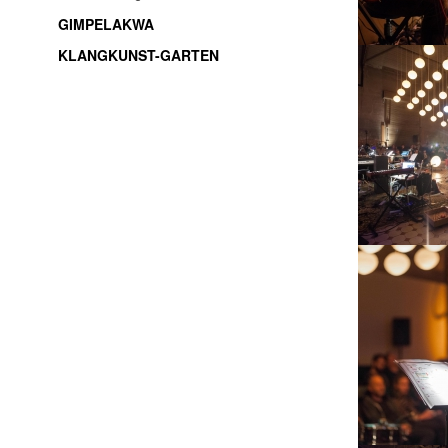
GIMPELAKWA
KLANGKUNST-GARTEN
soundart / electroacoustic music / live-electronic /
experimental music / improvisation / freemusic /
sound installations / sound objects / music /
Thüringen / Jena / thuringia