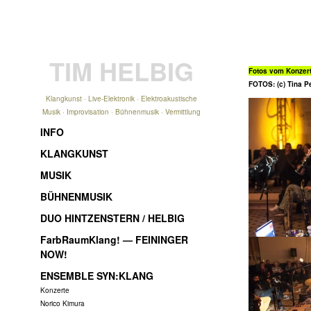
TIM HELBIG
Fotos vom Konzert
FOTOS: (c) Tina P
Klangkunst · Live-Elektronik · Elektroakustische
Musik · Improvisation · Bühnenmusik · Vermittlung
INFO
KLANGKUNST
MUSIK
BÜHNENMUSIK
DUO HINTZENSTERN / HELBIG
FarbRaumKlang! — FEININGER
NOW!
ENSEMBLE SYN:KLANG
Konzerte
Norico Kimura