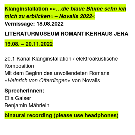
Klanginstallation »
»…die blaue Blume sehn ich
mich zu erblicken« – Novalis 2022
«
Vernissage: 18.08.2022
LITERATURMUSEUM ROMANTIKERHAUS JENA
19.08. – 20.11.2022
20.1 Kanal Klanginstallation / elektroakustische
Komposition
Mit dem Beginn des unvollendeten Romans
von Novalis.
»Heinrich von Ofterdingen«
SprecherInnen:
Ella Gaiser
Benjamin Mährlein
binaural recording (please use headphones)