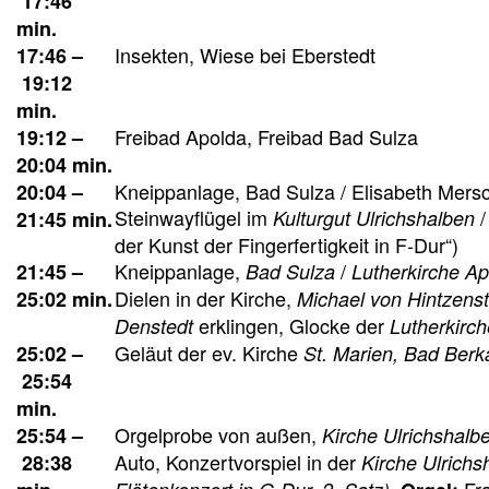
17:46
min.
Insekten, Wiese bei Eberstedt
17:46 –
19:12
min.
Freibad Apolda, Freibad Bad Sulza
19:12 –
20:04 min.
Kneippanlage, Bad Sulza / Elisabeth Mersc
20:04 –
Steinwayflügel im
/
Kulturgut Ulrichshalben
21:45 min.
der Kunst der Fingerfertigkeit in F-Dur“)
Kneippanlage,
/
21:45 –
Bad Sulza
Lutherkirche A
Dielen in der Kirche,
25:02 min.
Michael von Hintzens
erklingen, Glocke der
Denstedt
Lutherkirch
Geläut der ev. Kirche
25:02 –
St. Marien, Bad Berk
25:54
min.
Orgelprobe von außen,
25:54 –
Kirche Ulrichshalb
Auto, Konzertvorspiel in der
28:38
Kirche Ulrichs
,
Fra