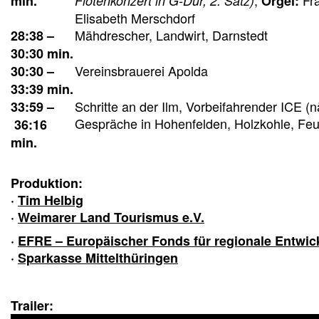
min.
Flötenkonzert in G-Dur, 2. Satz)
Orgel:
Elisabeth Merschdorf
Mähdrescher, Landwirt, Darnstedt
28:38 –
30:30 min.
Vereinsbrauerei Apolda
30:30 –
33:39 min.
Schritte an der Ilm, Vorbeifahrender ICE (
33:59 –
Gespräche in Hohenfelden, Holzkohle, Feu
36:16
min.
Produktion
:
·
Tim Helbig
·
Weimarer Land Tourismus e.V.
·
EFRE – Europäischer Fonds für regionale Entwic
·
Sparkasse Mittelthüringen
Trailer: